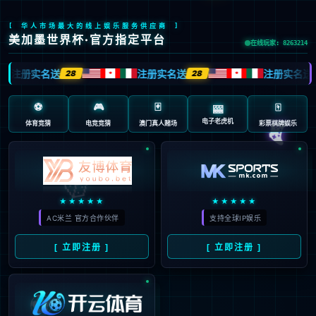
繁
En
投资者关系
Investor
公司公
年
中
ESG报
投资者热
股票信息及走
告
报
报
告
线
势
年报